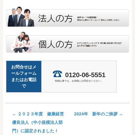
お問合せはメ
ールフォーム
0120-06-5551
またはお電話
些細な事でも、お気軽にお問合せください。
で
←
２０２３年度 健康経営
2024年 新年のご挨拶
→
優良法人（中小規模法人部
Post navigation
門）に認定されました！